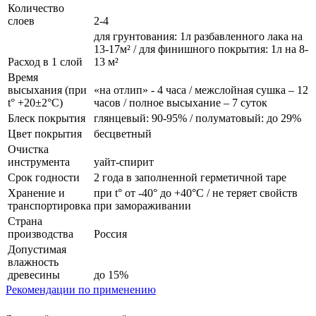
Количество
слоев
2-4
для грунтования: 1л разбавленного лака на
13-17м² / для финишного покрытия: 1л на 8-
Расход в 1 слой
13 м²
Время
высыхания (при
«на отлип» - 4 часа / межслойная сушка – 12
t° +20±2°C)
часов / полное высыхание – 7 суток
Блеск покрытия
глянцевый: 90-95% / полуматовый: до 29%
Цвет покрытия
бесцветный
Очистка
инструмента
уайт-спирит
Срок годности
2 года в заполненной герметичной таре
Хранение и
при t° от -40° до +40°С / не теряет свойств
транспортировка
при замораживании
Страна
производства
Россия
Допустимая
влажность
древесины
до 15%
Рекомендации по применению