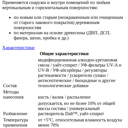
Применяется снаружи и внутри помещений по любым
вертикальным и горизонтальным поверхностям:
по новым или старым (неокрашенным или очищенным
от старого лакового покрытия) деревянным
поверхностям
по материалам на основе древесины (ДВП, ДСП,
фанера, шпон, пробка и др.)
Характеристики
Общие характеристики
модифицированная алкидно-уретановая
смола / уайт-спирит / УФ-фильтры UV-A и
UV-B / УФ-абсорберы / регуляторы
растекаемости / ускорители сушки /
антисептические / биоцидные и другие
Состав
технологические добавки
Методы
нанесения
кисть / валик / распыление
допускается, но не более 10% от общей
массы состава / универсальный
Разбавление
растворитель Dali™, уайт-спирит
Температура
от +5°С, относительная влажность воздуха
применения
менее 70%